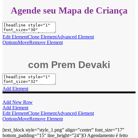
Agende seu Mapa de Criança
Edit Element
Clone Element
Advanced Element
Options
Move
Remove Element
com Prem Devaki
Add Element
Add New Row
Add Element
Edit Element
Clone Element
Advanced Element
Options
Move
Remove Element
[text_block style=”style_1.png” align=”center” font_size=”17″
bottom_padding=”15″ line_height=”24″]O Agendamento é feito