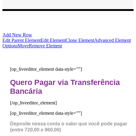
Add New Row
Edit Parent Element
Edit Element
Clone Element
Advanced Element
Options
Move
Remove Element
[op_liveeditor_element data-style=””]
Quero Pagar via Transferência
Bancária
[/op_liveeditor_element]
[op_liveeditor_element data-style=””]
Deposite nessa conta o valor que você pode pagar
(entre 720,00 e 960,00)