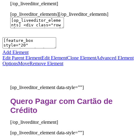
[/op_liveeditor_element]
[op_liveeditor_elements][/op_liveeditor_elements]
Add Element
Edit Parent Element
Edit Element
Clone Element
Advanced Element
Options
Move
Remove Element
[op_liveeditor_element data-style=””]
Quero Pagar com Cartão de
Crédito
[/op_liveeditor_element]
[op_liveeditor_element data-style=””]