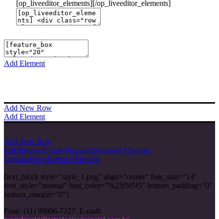
[op_liveeditor_elements][/op_liveeditor_elements]
Add Element
Add New Row
Add Element
Add New Row
Edit Element
Clone Element
Advanced Element
Options
Move
Remove Element
[text_block style=”style_1.png” align=”center” font_size=”14″
font_style=”normal” font_color=”%23f5f5f5″ bottom_padding=”0″
bottom_margin=”0″]
Fone: (11) 99996-7227
E-mail: