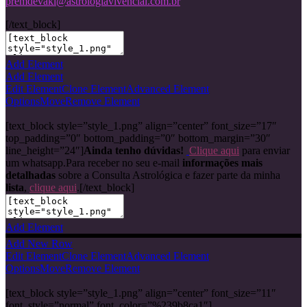
premdevaki@astrologiavivencial.com.br
[/text_block]
Add Element
Add Element
Edit Element
Clone Element
Advanced Element
Options
Move
Remove Element
[text_block style=”style_1.png” align=”center” font_size=”17″
top_padding=”0″ bottom_padding=”0″ bottom_margin=”30″
line_height=”24″]
Ainda tenho dúvidas!
Clique aqui
para enviar
um whatsapp.Para receber no seu e-mail
informações mais
detalhadas
sobre a Consulta Astrológica e fazer parte da minha
lista
,
clique aqui
.[/text_block]
Add Element
Add New Row
Edit Element
Clone Element
Advanced Element
Options
Move
Remove Element
[text_block style=”style_1.png” align=”center” font_size=”11″
font_style=”normal” font_color=”%239b8ca1″]