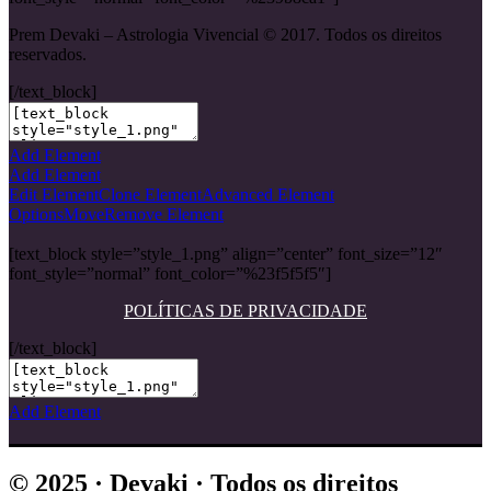
Prem Devaki – Astrologia Vivencial © 2017. Todos os direitos
reservados.
[/text_block]
Add Element
Add Element
Edit Element
Clone Element
Advanced Element
Options
Move
Remove Element
[text_block style=”style_1.png” align=”center” font_size=”12″
font_style=”normal” font_color=”%23f5f5f5″]
POLÍTICAS DE PRIVACIDADE
[/text_block]
Add Element
© 2025 · Devaki · Todos os direitos