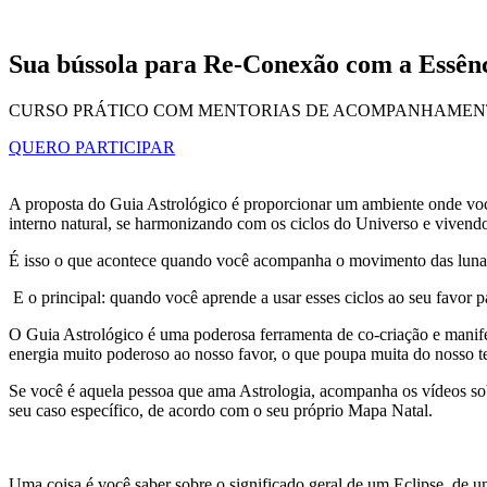
Sua bússola para Re-Conexão com a Essênc
CURSO PRÁTICO COM MENTORIAS DE ACOMPANHAME
QUERO PARTICIPAR
A proposta do Guia Astrológico é proporcionar um ambiente onde você
interno natural, se harmonizando com os ciclos do Universo e vivendo
É isso o que acontece quando você acompanha o movimento das lunaçõ
E o principal: quando você aprende a usar esses ciclos ao seu favor pa
O Guia Astrológico é uma poderosa ferramenta de co-criação e mani
energia muito poderoso ao nosso favor, o que poupa muita do nosso te
Se você é aquela pessoa que ama Astrologia, acompanha os vídeos sob
seu caso específico, de acordo com o seu próprio Mapa Natal.
Uma coisa é você saber sobre o significado geral de um Eclipse, de 