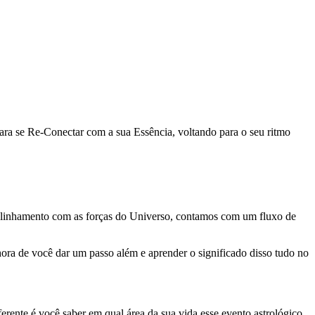
ara se Re-Conectar com a sua Essência, voltando para o seu ritmo
alinhamento com as forças do Universo, contamos com um fluxo de
ora de você dar um passo além e aprender o significado disso tudo no
ente é você saber em qual área da sua vida esse evento astrológico