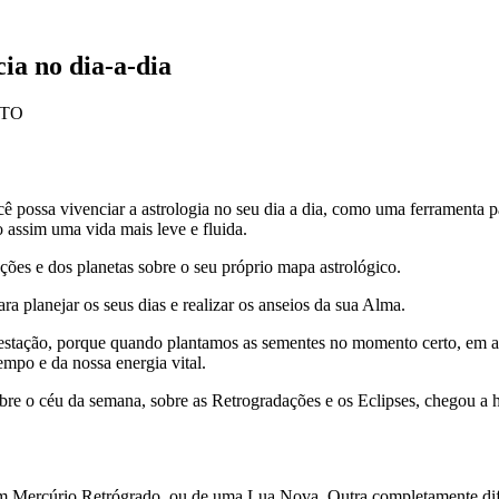
ia no dia-a-dia
NTO
 possa vivenciar a astrologia no seu dia a dia, como uma ferramenta p
 assim uma vida mais leve e fluida.
es e dos planetas sobre o seu próprio mapa astrológico.
ra planejar os seus dias e realizar os anseios da sua Alma.
festação, porque quando plantamos as sementes no momento certo, em 
mpo e da nossa energia vital.
re o céu da semana, sobre as Retrogradações e os Eclipses, chegou a h
um Mercúrio Retrógrado, ou de uma Lua Nova. Outra completamente difer