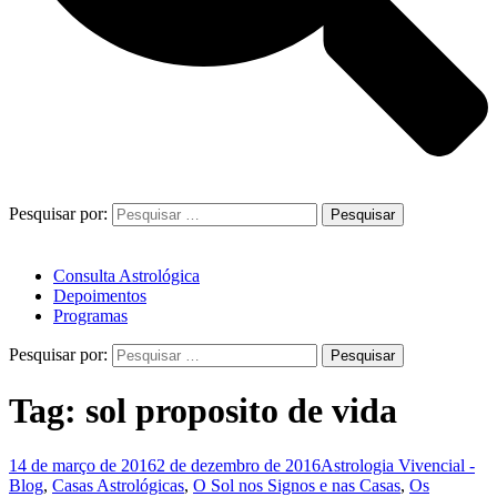
Pesquisar por:
Consulta Astrológica
Depoimentos
Programas
Pesquisar por:
Tag:
sol proposito de vida
14 de março de 2016
2 de dezembro de 2016
Astrologia Vivencial -
Blog
,
Casas Astrológicas
,
O Sol nos Signos e nas Casas
,
Os