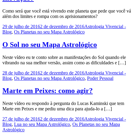
Como será que você está vivendo este planeta que pede que você vá
além dos limites e rompa com os aprisionamentos?
29 de julho de 2016
2 de dezembro de 2016
Astrologia Vivencial -
Blog
,
Os Planetas no seu Mapa Astrológico
O Sol no seu Mapa Astrológico
Neste vídeo eu te conto sobre as manifestações do Sol quando ele
vibrando na sua melhor versão, assim como as dificuldades e […]
28 de julho de 2016
2 de dezembro de 2016
Astrologia Vivencial -
Blog
,
Os Planetas no seu Mapa Astrológico
,
Poder Pessoal
Marte em Peixes: como agir?
Neste vídeo eu respondo à pergunta do Lucas Kaminski que tem
Marte em Peixes e me pediu uma dica para ajuda-lo a […]
27 de julho de 2016
2 de dezembro de 2016
Astrologia Vivencial -
Blog
,
Lua no seu Mapa Astrológico
,
Os Planetas no seu Mapa
Astrológico