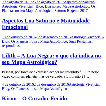
7 de agosto de 2017
25 de agosto de 2017
Aspectos de Saturno
,
Astrologia Vivencial - Blog
,
Lua no seu Mapa Astrológico
,
Os
Planetas no seu Mapa Astrológico
,
Saturno Regente 2017
Aspectos Lua Saturno e Maturidade
Emocional
13 de outubro de 2016
2 de dezembro de 2016
Astrologia Vivencial -
Blog
,
Os Planetas no seu Mapa Astrológico
,
Suas Perguntas
respondidas
Lilith – A Lua Negra: o que ela indica no
seu Mapa Astrológico?
Pessoal, por força de expressão acabei me referindo à Lilith neste
vídeo como um planeta, mas de verdade, a Lilith não é […]
4 de outubro de 2016
2 de dezembro de 2016
Astrologia Vivencial -
Blog
,
Os Planetas no seu Mapa Astrológico
Kiron – O Curador Ferido