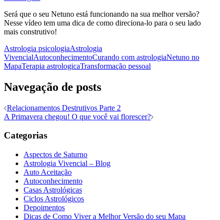
Será que o seu Netuno está funcionando na sua melhor versão?
Nesse vídeo tem uma dica de como direciona-lo para o seu lado
mais construtivo!
Astrologia psicologia
Astrologia
Vivencial
Autoconhecimento
Curando com astrologia
Netuno no
Mapa
Terapia astrologica
Transformação pessoal
Navegação de posts
Relacionamentos Destrutivos Parte 2
A Primavera chegou! O que você vai florescer?
Categorias
Aspectos de Saturno
Astrologia Vivencial – Blog
Auto Aceitação
Autoconhecimento
Casas Astrológicas
Ciclos Astrológicos
Depoimentos
Dicas de Como Viver a Melhor Versão do seu Mapa