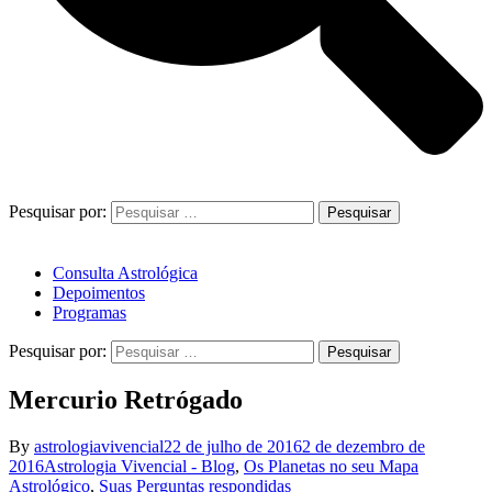
Pesquisar por:
Consulta Astrológica
Depoimentos
Programas
Pesquisar por:
Mercurio Retrógado
By
astrologiavivencial
22 de julho de 2016
2 de dezembro de
2016
Astrologia Vivencial - Blog
,
Os Planetas no seu Mapa
Astrológico
,
Suas Perguntas respondidas