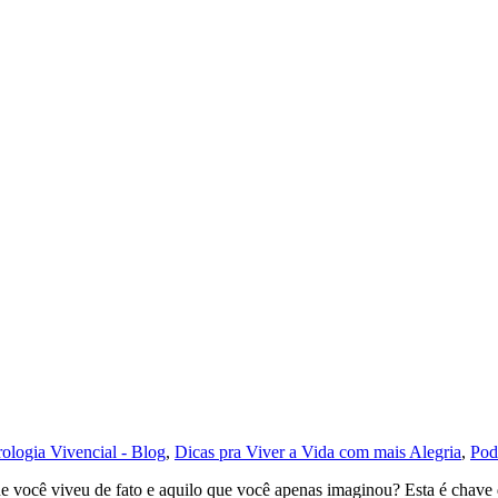
rologia Vivencial - Blog
,
Dicas pra Viver a Vida com mais Alegria
,
Pod
ue você viveu de fato e aquilo que você apenas imaginou? Esta é chave 