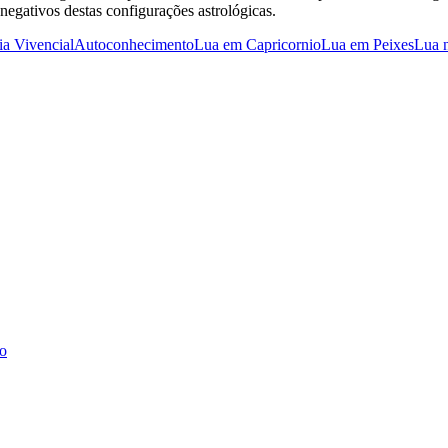
negativos destas configurações astrológicas.
ia Vivencial
Autoconhecimento
Lua em Capricornio
Lua em Peixes
Lua 
co