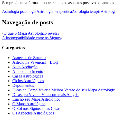
Sempre de uma forma a mostrar tanto os aspectos positivos quanto os 
Astrologia psicologia
Astrologia terapeutica
Astrologia terapia
Astrolog
Navegação de posts
O que o Mapa Astrológico revela?
A Incompatibilidade entre os Signos
Categorias
Aspectos de Saturno
Astrologia Vivencial – Blog
Auto Aceitação
Autoconhecimento
Casas Astrológicas
Ciclos Astrológicos
Depoimentos
Dicas de Como Viver a Melhor Versão do seu Mapa Astrológi
Dicas pra Viver a Vida com mais Alegria
Lua no seu Mapa Astrológico
O Mapa Astrológico
O Sol nos Signos e nas Casas
Os Aspectos Astrológicos