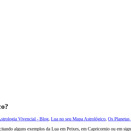
co?
strologia Vivencial - Blog
,
Lua no seu Mapa Astrológico
,
Os Planetas
, citando alguns exemplos da Lua em Peixes, em Capricornio ou em sig