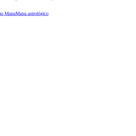
no Mapa
Mapa astrológico