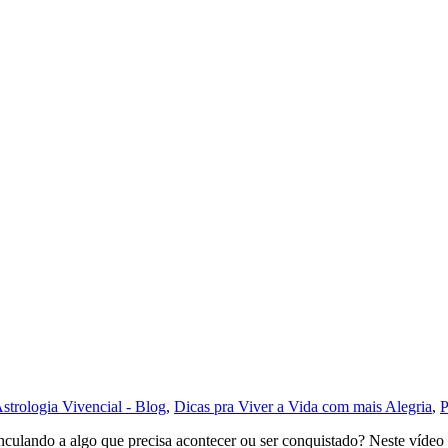
strologia Vivencial - Blog
,
Dicas pra Viver a Vida com mais Alegria
,
P
vinculando a algo que precisa acontecer ou ser conquistado? Neste víd