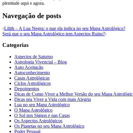
plenitude aqui e agora.
Navegação de posts
Lilith – A Lua Negra: o que ela indica no seu Mapa Astrológico?
Será que o seu Mapa Astrológico tem Aspectos Ruins?
Categorias
Aspectos de Saturno
Astrologia Vivencial – Blog
Auto Aceitação
Autoconhecimento
Casas Astrológicas
Ciclos Astrológicos
Depoimentos
Dicas de Como Viver a Melhor Versão do seu Mapa Astrológi
Dicas pra Viver a Vida com mais Alegria
Lua no seu Mapa Astrológico
O Mapa Astrológico
O Sol nos Signos e nas Casas
Os Aspectos Astrológicos
Os Planetas no seu Mapa Astrológico
Poder Pessoal