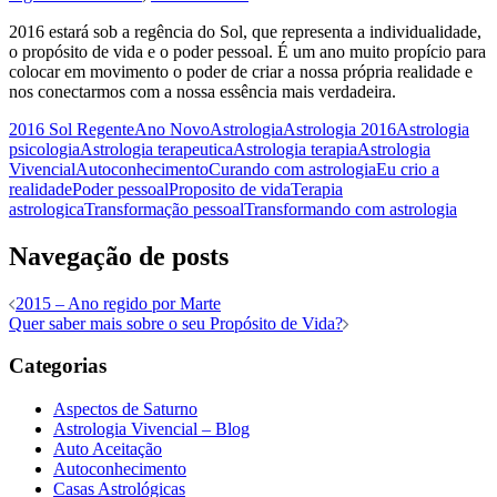
2016 estará sob a regência do Sol, que representa a individualidade,
o propósito de vida e o poder pessoal. É um ano muito propício para
colocar em movimento o poder de criar a nossa própria realidade e
nos conectarmos com a nossa essência mais verdadeira.
2016 Sol Regente
Ano Novo
Astrologia
Astrologia 2016
Astrologia
psicologia
Astrologia terapeutica
Astrologia terapia
Astrologia
Vivencial
Autoconhecimento
Curando com astrologia
Eu crio a
realidade
Poder pessoal
Proposito de vida
Terapia
astrologica
Transformação pessoal
Transformando com astrologia
Navegação de posts
2015 – Ano regido por Marte
Quer saber mais sobre o seu Propósito de Vida?
Categorias
Aspectos de Saturno
Astrologia Vivencial – Blog
Auto Aceitação
Autoconhecimento
Casas Astrológicas